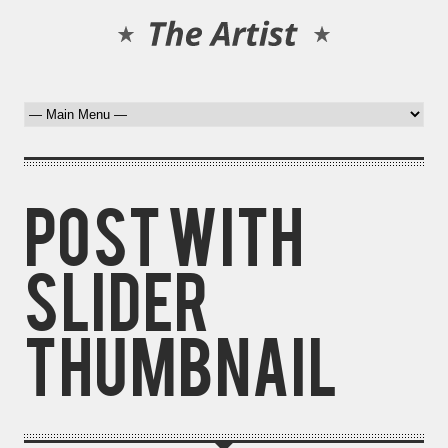
Post With
Slider
Thumbnail