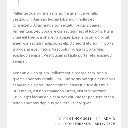
Pellentesque ornare sem lacinia quam venenatis
vestibulum. Aenean lacinia bibendum nulla sed
consectetur.Cras mattis consectetur purus sit amet
fermentum. Sed posuere consectetur est at lobortis. Nulla
vitae elit libero, a pharetra augue. Lorem ipsum dolor sit
amet, consectetur adipiscing elit. Donec id elit non mi porta
gravida at eget metus. Vestibulum id ligula porta felis
euismod semper. Vestibulum id ligula porta felis euismod
semper.
Aenean eu leo quam. Pellentesque ornare sem lacinia
quam venenatis vestibulum. Cum sociis natoque penatibus
et magnis dis parturient montes, nascetur ridiculus mus.
Duis mollis, est non commodo luctus, nisi erat porttitor
ligula, eget lacinia odio sem nec elit. Integer posuere erat a
ante venenatis dapibus posuere velit aliquet.
DATE
06 NOV 2011
BY :
ADMIN
TAG :
CONFERRENCE
,
PARTY
,
TECH